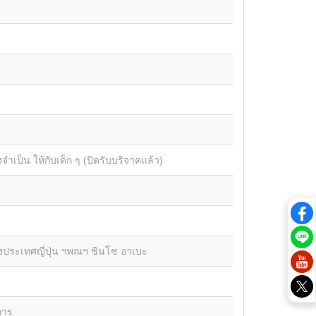
ำเป็น ให้กับเด็ก ๆ (ปิดรับบริจาคแล้ว)
ประเทศญี่ปุ่น
ฯพณฯ
ชินโซ อาเบะ
การ