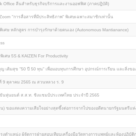
ck Office ลีนสำหรับธุรกิจบริการและงานออฟฟิศ (ภาคปฎิบัติ)
om "การสื่อสารที่มีประสิทธิภาพ" พิเศษเฉพาะสมาชิกเท่านั้น
พิเศษ หลักสูตร การบำรุงรักษาด้วยตนเอง (Autonomous Mantianance)
ess
พิเศษ 5S & KAIZEN For Productivity
เติมสุข "50 ปี 50 ทุน" เพื่อมอบทุนการศึกษา อุปกรณ์การเรียน และสิ่งของจ
ันที่ 9 ตุลาคม 2565 ณ สวนหลวง ร. 9
่งขันหุ่นยนต์ ส.ส.ท. ชิงแชมป์ประเทศไทย ประจำปี 2565
ุ่น) ขอแสดงความเสียใจอย่างสุดซึ้งต่อการจากไปของ
อดีตนายกรัฐมนตรีแห่ง
รงตำแหน่ง ผู้จัดการฝ่ายสอบเทียบเครื่องมือวัดทางการแพทย์และห้องปฏิบัติ