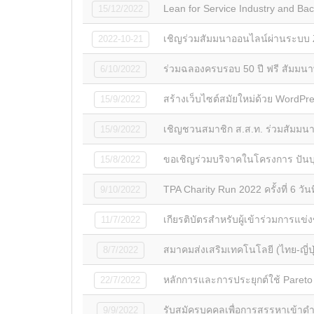
Lean for Service Industry and Ba
15/12/2022
เชิญร่วมสัมมนาออนไลน์ผ่านระบบ Zo
2022-10-21
ร่วมฉลองครบรอบ 50 ปี ฟรี สัมมนา
6/10/2022
สร้างเว็บไซต์สมัยใหม่ด้วย WordPr
15/9/2022
เชิญชวนสมาชิก ส.ส.ท. ร่วมสัมมนา
15/9/2022
ขอเชิญร่วมบริจาคในโครงการ ปันบุญ 
15/8/2022
TPA Charity Run 2022 ครั้งที่ 6 ว
9/10/2022
เกียรติบัตรสำหรับผู้เข้าร่วมการแข
11/7/2022
สมาคมส่งเสริมเทคโนโลยี (ไทย-ญี่ป
8/7/2022
หลักการและการประยุกต์ใช้ Pareto
22/7/2022
รับสมัครบุคคลเพื่อการสรรหาเข้าดำ
9/9/2022