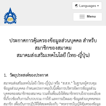
🌏 Languages
Menu
Toggle
navigation
ประกาศการคุ้มครองข้อมูลส่วนบุคคล สำหรับ
สมาชิกของสมาคม
สมาคมส่งเสริมเทคโนโลยี (ไทย-ญี่ปุ่น)
วัตถุประสงค์ของประกาศ
สมาคมส่งเสริมเทคโนโลยี (ไทย-ญี่ปุ่น) หรือ “ส.ส.ท.” ในฐานะผู้ควบคุม
ข้อมูลส่วนบุคคล กำหนดประกาศฉบับนี้เพื่อการบริหารจัดการข้อมูลส่วน
บุคคลของสมาชิกของสมาคม รวมทั้งเพื่อแจ้งให้สมาชิกทราบถึงรายละเอียด
ที่เกี่ยวข้องกับการเก็บรวบรวม การใช้ และการเปิดเผย ข้อมูลส่วนบุคคลของ
สมาชิก เพื่อเป็นการปฏิบัติให้สอดคล้องกับ “พระราชบัญญัติคุ้มครองข้อมูล