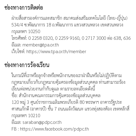
ช่องทางการติดต่อ
ฝ่ายสื่อสารองค์การและสมาชิก สมาคมส่งเสริมเทคโนโลยี (ไทย-ญี่ปุ่น)
534/4 ซ.พัฒนาการ 18 ถ.พัฒนาการ แขวงสวนหลวง เขตสวนหลวง
กรุงเทพฯ 10250
โทรศัพท์: 0 2258 0320, 0 2259 9160, 0 2717 3000 ต่อ 638, 636
อีเมล:
member@tpa.or.th
เว็บไซต์: https://www.tpa.or.th/member
ช่องทางการร้องเรียน
ในกรณีที่เราหรือลูกจ้างหรือพนักงานของเราฝ่าฝืนหรือไม่ปฏิบัติตาม
กฎหมายเกี่ยวกับกฎหมายคุ้มครองข้อมูลส่วนบุคคล ท่านสามารถร้อง
เรียนต่อหน่วยงานกำกับดูแล ตามรายละเอียดดังนี้
ชื่อ: สำนักงานคณะกรรมการคุ้มครองข้อมูลส่วนบุคคล
120 หมู่ 3 ศูนย์ราชการเฉลิมพระเกียรติ 80 พรรษาฯ อาคารรัฐประ
ศาสนภักดี (อาคารบี) ชั้น 7 ถนนแจ้งวัฒนะ แขวงทุ่งสองห้อง เขตหลักสี่
กรุงเทพฯ 10210
อีเมล:
saraban@pdpc.or.th
FB : https://www.facebook.com/pdpc.th