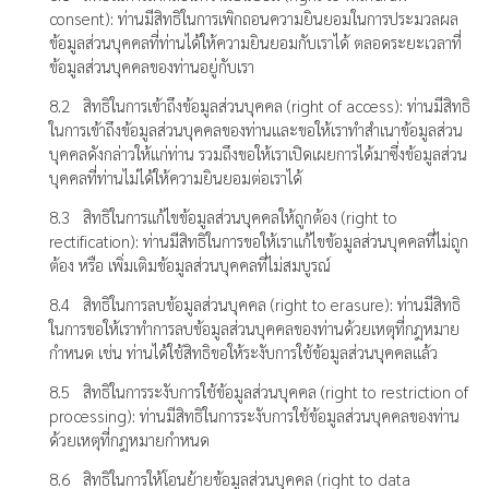
consent): ท่านมีสิทธิในการเพิกถอนความยินยอมในการประมวลผล
ข้อมูลส่วนบุคคลที่ท่านได้ให้ความยินยอมกับเราได้ ตลอดระยะเวลาที่
ข้อมูลส่วนบุคคลของท่านอยู่กับเรา
สิทธิในการเข้าถึงข้อมูลส่วนบุคคล (right of access): ท่านมีสิทธิ
ในการเข้าถึงข้อมูลส่วนบุคคลของท่านและขอให้เราทำสำเนาข้อมูลส่วน
บุคคลดังกล่าวให้แก่ท่าน รวมถึงขอให้เราเปิดเผยการได้มาซึ่งข้อมูลส่วน
บุคคลที่ท่านไม่ได้ให้ความยินยอมต่อเราได้
สิทธิในการแก้ไขข้อมูลส่วนบุคคลให้ถูกต้อง (right to
rectification): ท่านมีสิทธิในการขอให้เราแก้ไขข้อมูลส่วนบุคคลที่ไม่ถูก
ต้อง หรือ เพิ่มเติมข้อมูลส่วนบุคคลที่ไม่สมบูรณ์
สิทธิในการลบข้อมูลส่วนบุคคล (right to erasure): ท่านมีสิทธิ
ในการขอให้เราทำการลบข้อมูลส่วนบุคคลของท่านด้วยเหตุที่กฎหมาย
กำหนด เช่น ท่านได้ใช้สิทธิขอให้ระงับการใช้ข้อมูลส่วนบุคคลแล้ว
สิทธิในการระงับการใช้ข้อมูลส่วนบุคคล (right to restriction of
processing): ท่านมีสิทธิในการระงับการใช้ข้อมูลส่วนบุคคลของท่าน
ด้วยเหตุที่กฎหมายกำหนด
สิทธิในการให้โอนย้ายข้อมูลส่วนบุคคล (right to data