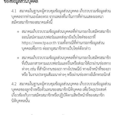
ของข้อมูลส่วนบุคคล
สมาคมในฐานะผู้ควบคุมข้อมูลส่วนบุคคล เก็บรวบรวมข้อมูลส่วน
บุคคลจากท่านเองโดยตรง จากแหล่งที่มาในการที่ท่านแสดงเจตนา
สมัครสมาชิกของสมาคมดังนี้
สมาคมเก็บรวบรวมข้อมูลส่วนบุคคลที่ท่านกรอกใบสมัครสมาชิก
ออนไลน์ตามแบบฟอร์มและส่งมายังเว็บไซต์ของเราที่
https://www.tpa.or.th รวมทั้งกรณีที่ท่านกรอกข้อมูลส่วน
บุคคลเพื่อการ ต่ออายุสมาชิกทางเว็บไซต์ดังกล่าว
สมาคมเก็บรวบรวมข้อมูลส่วนบุคคลที่ท่านกรอกใบสมัครสมาชิก
ที่เป็นเอกสารตามแบบฟอร์มและยื่นหรือส่งมาให้เราผ่านช่องทาง
ต่างๆ เช่น ที่สำนักงานของเรา ทางไปรษณีย์ ทางเจ้าหน้าที่ของเรา
หรือ ในงานประชุมสัมมนาต่างๆ หรือผ่านช่องทางอิเล็กทรอนิกส์
สมาคมในฐานะผู้ควบคุมข้อมูลส่วนบุคคล เก็บรวบรวมข้อมูลส่วน
บุคคลของลูกจ้างหรือตัวแทนของสมาชิกนิติบุคคล เพื่อวัตถุประสงค์
เกี่ยวข้องกับการสมัครสมาชิกหรือปฏิบัติตามสิทธิหน้าที่ของสมาชิก
นิติบุคคลนั้น