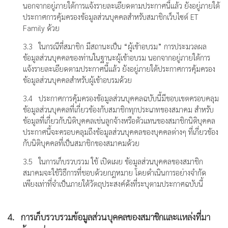
นอกจากอยู่ภายใต้การแจ้งรายละเอียดตามประกาศนี้แล้ว ยังอยู่ภายใต้
ประกาศการคุ้มครองข้อมูลส่วนบุคคลสำหรับสมาชิกเว็บไซต์ ET
Family ด้วย
ในกรณีที่สมาชิก มีสถานะเป็น “ผู้เข้าอบรม” การประมวลผล
ข้อมูลส่วนบุคคลของท่านในฐานะผู้เข้าอบรม นอกจากอยู่ภายใต้การ
แจ้งรายละเอียดตามประกาศนี้แล้ว ยังอยู่ภายใต้ประกาศการคุ้มครอง
ข้อมูลส่วนบุคคลสำหรับผู้เข้าอบรมด้วย
ประกาศการคุ้มครองข้อมูลส่วนบุคคลฉบับนี้มีขอบเขตครอบคลุม
ข้อมูลส่วนบุคคลที่เกี่ยวข้องกับสมาชิกทุกประเภทของสมาคม สำหรับ
ข้อมูลที่เกี่ยวกับนิติบุคคลเช่นลูกจ้างหรือตัวแทนของสมาชิกนิติบุคคล
ประกาศนี้จะครอบคลุมถึงข้อมูลส่วนบุคคลของบุคคลต่างๆ ที่เกี่ยวข้อง
กับนิติบุคคลที่เป็นสมาชิกของสมาคมด้วย
ในการเก็บรวบรวม ใช้ เปิดเผย ข้อมูลส่วนบุคคลของสมาชิก
สมาคมจะใช้วิธีการที่ชอบด้วยกฎหมาย โดยดำเนินการอย่างจำกัด
เพียงเท่าที่จำเป็นภายใต้วัตถุประสงค์ดังที่ระบุตามประกาศฉบับนี้
การเก็บรวบรวมข้อมูลส่วนบุคคลของสมาชิกและแหล่งที่มา