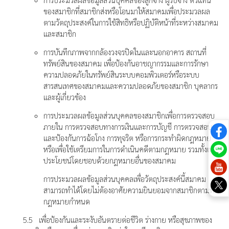
ของสมาชิกที่สมาชิกส่งหรือโอนมาให้สมาคมเพื่อประมวลผล
ตามวัตถุประสงค์ในการใช้สิทธิหรือปฏิบัติหน้าที่ระหว่างสมาคม
และสมาชิก
การบันทึกภาพจากกล้องวงจรปิดในและนอกอาคาร สถานที่
ทรัพย์สินของสมาคม เพื่อป้องกันอาชญากรรมและการรักษา
ความปลอดภัยในทรัพย์สินระบบคอมพิวเตอร์หรือระบบ
สารสนเทศของสมาคมและความปลอดภัยของสมาชิก บุคลากร
และผู้เกี่ยวข้อง
การประมวลผลข้อมูลส่วนบุคคลของสมาชิกเพื่อการตรวจสอบ
ภายใน การตรวจสอบทางการเงินและการบัญชี การตรวจสอบ
และป้องกันการฉ้อโกง การทุจริต หรือการกระทำผิดกฎหมาย
หรือเพื่อใช้เตรียมการในการดำเนินคดีตามกฎหมาย รวมทั้งเพื่อ
ประโยชน์โดยชอบด้วยกฎหมายอื่นของสมาคม
การประมวลผลข้อมูลส่วนบุคคลเพื่อวัตถุประสงค์นี้สมาคม
สามารถทำได้โดยไม่ต้องอาศัยความยินยอมจากสมาชิกตามที่
กฎหมายกำหนด
เพื่อป้องกันและระงับอันตรายต่อชีวิต ร่างกาย หรือสุขภาพของ