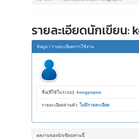
รายละเอียดนักเขียน:
ข้อมูล / รายละเอียดการใช้งาน
ชื่อ(ที่ใช้ในระบบ):
kongpopoo
รายละเอียดส่วนตัว:
ไม่มีรายละเอียด
ผลงานของนักเขียนท่านนี้