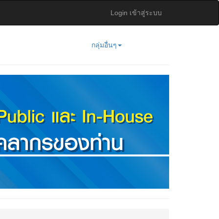
Login เข้าสู่ระบบ
กลุ่มอื่นๆ