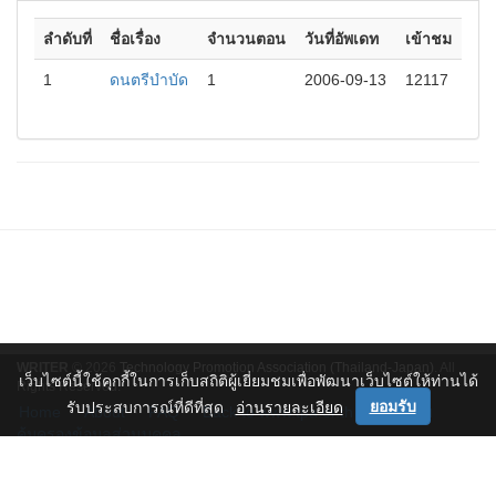
ลำดับที่
ชื่อเรื่อง
จำนวนตอน
วันที่อัพเดท
เข้าชม
1
ดนตรีบำบัด
1
2006-09-13
12117
WRITER
© 2026
Technology Promotion Association (Thailand-Japan)
. All
เว็บไซต์นี้ใช้คุกกี้ในการเก็บสถิติผู้เยี่ยมชมเพื่อพัฒนาเว็บไซต์ให้ท่านได้
Rights Reserved.
ยอมรับ
รับประสบการณ์ที่ดีที่สุด
อ่านรายละเอียด
Home
·
About
·
FAQ
·
Back to www.tpa.or.th
·
นโยบาย
คุ้มครองข้อมูลส่วนบุคคล
Se