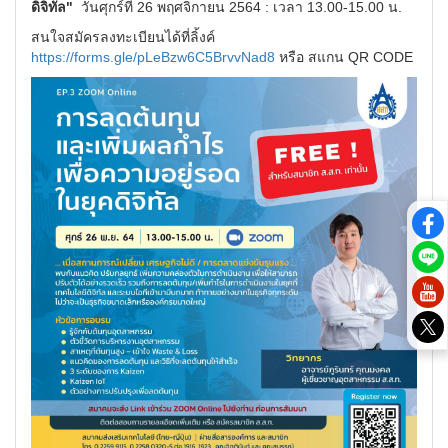
ดิจิทัล"
วันศุกร์ที่ 26 พฤศจิกายน 2564 : เวลา 13.00-15.00 น.
สนใจสมัครลงทะเบียนได้ที่ลิ้งค์
https://forms.gle/pLeBzw6C5BrvvNad8
หรือ สแกน QR CODE