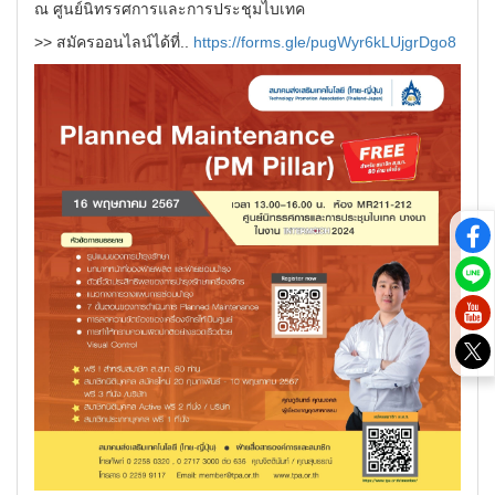
ณ ศูนย์นิทรรศการและการประชุมไบเทค
>> สมัครออนไลน์ได้ที่..
https://forms.gle/pugWyr6kLUjgrDgo8