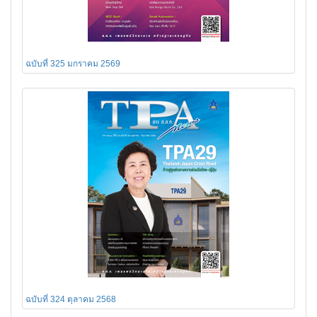
ฉบับที่ 325 มกราคม 2569
ฉบับที่ 324 ตุลาคม 2568