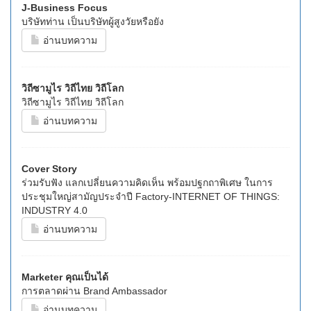
J-Business Focus
บริษัทท่าน เป็นบริษัทผู้สูงวัยหรือยัง
อ่านบทความ
วิถีซามูไร วิถีไทย วิถีโลก
วิถีซามูไร วิถีไทย วิถีโลก
อ่านบทความ
Cover Story
ร่วมรับฟัง แลกเปลี่ยนความคิดเห็น พร้อมปฐกถาพิเศษ ในการ
ประชุมใหญ่สามัญประจำปี Factory-INTERNET OF THINGS:
INDUSTRY 4.0
อ่านบทความ
Marketer คุณเป็นได้
การตลาดผ่าน Brand Ambassador
อ่านบทความ