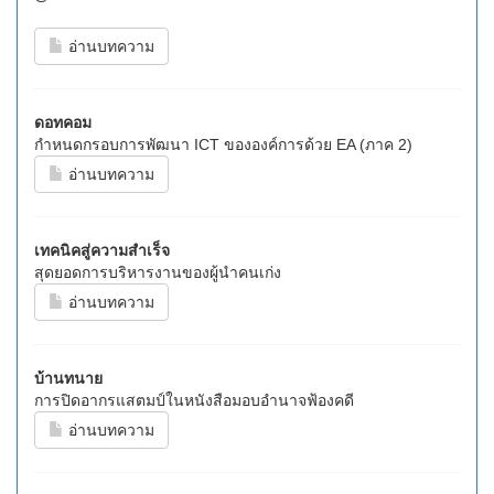
อ่านบทความ
ดอทคอม
กำหนดกรอบการพัฒนา ICT ขององค์การด้วย EA (ภาค 2)
อ่านบทความ
เทคนิคสู่ความสำเร็จ
สุดยอดการบริหารงานของผู้นำคนเก่ง
อ่านบทความ
บ้านทนาย
การปิดอากรแสตมป์ในหนังสือมอบอำนาจฟ้องคดี
อ่านบทความ