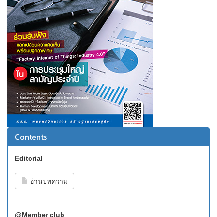
Contents
Editorial
อ่านบทความ
@Member club