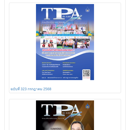
ฉบับที่ 323 กรกฎาคม 2568