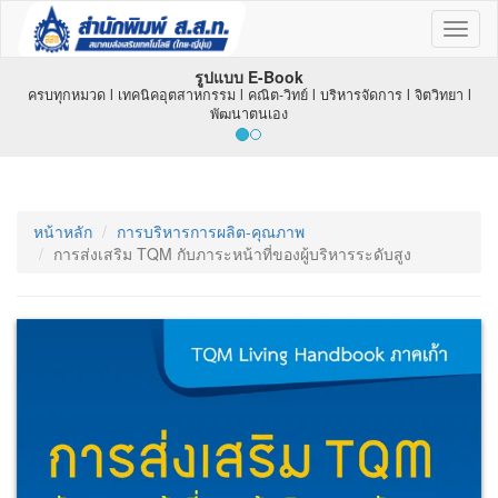
Toggl
naviga
รูปแบบ E-Book
ครบทุกหมวด l เทคนิคอุตสาหกรรม l คณิต-วิทย์ l บริหารจัดการ l จิตวิทยา l
พัฒนาตนเอง
หน้าหลัก
การบริหารการผลิต-คุณภาพ
การส่งเสริม TQM กับภาระหน้าที่ของผู้บริหารระดับสูง