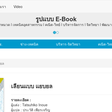
อเรา
Video
รูปแบบ E-Book
กหมวด l เทคนิคอุตสาหกรรม l คณิต-วิทย์ l บริหารจัดการ l จิตวิทยา l พัฒน
ช.
ช่าง-เทคนิค
บริหาร-จิตวิทยา
คณิต-วิทย
บยล
เลียนแบบ แยบยล
รายละเอียด :
ผู้แต่ง : Tatsuhiko Inoue
ผู้แปล : ประวัติ เพียรเจริญ