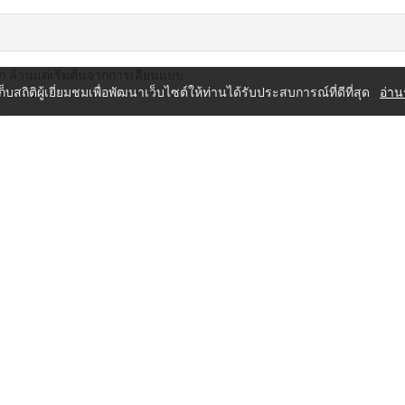
ก ล้วนแต่เริ่มต้นจากการเลียนแบบ
เก็บสถิติผู้เยี่ยมชมเพื่อพัฒนาเว็บไซต์ให้ท่านได้รับประสบการณ์ที่ดีที่สุด
อ่าน
กล่าวว่า
”
ริษัทคู่แข่งเลียนแบบได้ง่าย ๆ
ับสร้างเอกลักษณ์เฉพาะตัว จนคู่แข่งไล่ตามไม่ทัน
สร้างสรรค์ของการเลียนแบบ
สร้างสรรค์อย่างครบถ้วนรอบด้าน
แบบ
บบอย่างลึกซึ้งถึงแก่นอย่างไร
ฉลาดและมีประสิทธิภาพ
อย่างเป็นระบบ
n, Value, Activities, Resources)
ไม่ต่างอะไรกับลิงเลียนแบบคน
การยอมรับไปทั่วโลก