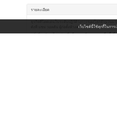
รายละเอียด
ธุรกิจที่โดดเด่นในระดับปฏิวัติวงการของโลกจำนวนมา
เว็บไซต์นี้ใช้คุกกี้ในการ
ดังที่ แซม วอลตัน ผู้ก่อตั้งห้างสรรพสินค้าวอลมาร์ต เคย
“สิ่งที่ผมทำลงไป กว่าครึ่งเป็นการเลียนแบบคนอื่นทั้งสิ้น
ทำไมบางบริษัทเปิดตัวผลิตภัณฑ์หรือบริการไม่นานก็ถูกบ
ทำไมบางบริษัท ทั้ง ๆ ที่เริ่มต้นจากการเลียนแบบ แต่กล
หนังสือเล่มนี้ไม่ได้หยุดอยู่แค่...ชี้ให้เห็นถึงความคิด
แต่หนังสือเล่มนี้จะลงลึกถึงตรรกะของการเกิดความคิด
คุณจะได้เรียนรู้จากธุรกิจชั้นเลิศ ว่ามีธุรกิจใดเป็นต้น
บริษัทที่ยิ่งใหญ่เหล่านั้นมีความเชี่ยวชาญในการเลียนแ
เพื่อเพิ่มทักษะความสามารถในการเลียนแบบอย่างชาญ
พร้อมทั้งสามารถวิเคราะห์ความสำเร็จในการเลียนแบบ
ด้วยเครื่องมือการวิเคราะห์มูลค่าธุรกิจ P-VAR (Positio
การเลียนแบบ
ไม่ใช่แค่การทำตามเพียงเปลือกนอก ซึ่ง
แต่ต้องอาศัยภูมิปัญญา จึงจะประสบความสำเร็จ ได้รับ