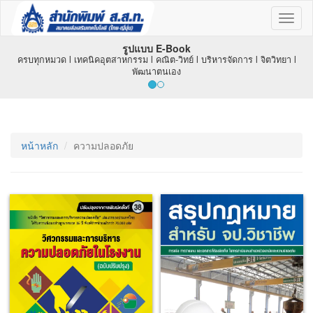
Toggl
naviga
รูปแบบ E-Book
ครบทุกหมวด l เทคนิคอุตสาหกรรม l คณิต-วิทย์ l บริหารจัดการ l จิตวิทยา l
พัฒนาตนเอง
หน้าหลัก
ความปลอดภัย