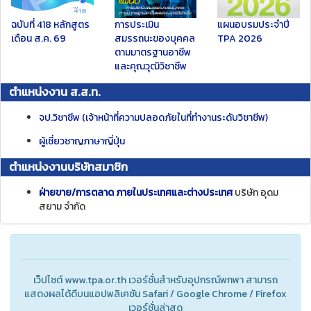
ฉบับที่ 418
หลักสูตร
การประเมิน
แผนอบรมประจำปี
เดือน ส.ค. 69
สมรรถนะของบุคคล
TPA 2026
ตามมาตรฐานอาชีพ
และคุณวุฒิวิชาชีพ
ตำแหน่งงาน ส.ส.ท.
จป.วิชาชีพ (เจ้าหน้าที่ความปลอดภัยในที่ทำงานระดับวิชาชีพ)
ผู้เชี่ยวชาญภาษาญี่ปุ่น
ตำแหน่งงานบริษัทสมาชิก
ฝ่ายขาย/การตลาด ภายในประเทศและต่างประเทศ
บริษัท อุดม
สยาม จํากัด
เว็ปไซต์ www.tpa.or.th เวอร์ชั่นสำหรับอุปกรณ์พกพา สามารถ
แสดงผลได้ดีบนแอปพลิเคชัน Safari / Google Chrome / Firefox
เวอร์ชั่นล่าสุด