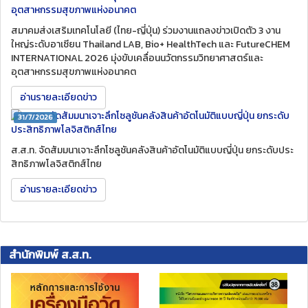
สมาคมส่งเสริมเทคโนโลยี (ไทย-ญี่ปุ่น) ร่วมงานแถลงข่าวเปิดตัว 3 งาน
ใหญ่ระดับอาเซียน Thailand LAB, Bio+ HealthTech และ FutureCHEM
INTERNATIONAL 2026 มุ่งขับเคลื่อนนวัตกรรมวิทยาศาสตร์และ
อุตสาหกรรมสุขภาพแห่งอนาคต
อ่านรายละเอียดข่าว
31/7/2026
ส.ส.ท. จัดสัมมนาเจาะลึกโซลูชันคลังสินค้าอัตโนมัติแบบญี่ปุ่น ยกระดับประ
สิทธิภาพโลจิสติกส์ไทย
อ่านรายละเอียดข่าว
สำนักพิมพ์ ส.ส.ท.