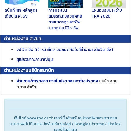
ฉบับที่ 418
หลักสูตร
การประเมิน
แผนอบรมประจำปี
เดือน ส.ค. 69
สมรรถนะของบุคคล
TPA 2026
ตามมาตรฐานอาชีพ
และคุณวุฒิวิชาชีพ
ตำแหน่งงาน ส.ส.ท.
จป.วิชาชีพ (เจ้าหน้าที่ความปลอดภัยในที่ทำงานระดับวิชาชีพ)
ผู้เชี่ยวชาญภาษาญี่ปุ่น
ตำแหน่งงานบริษัทสมาชิก
ฝ่ายขาย/การตลาด ภายในประเทศและต่างประเทศ
บริษัท อุดม
สยาม จํากัด
เว็ปไซต์ www.tpa.or.th เวอร์ชั่นสำหรับอุปกรณ์พกพา สามารถ
แสดงผลได้ดีบนแอปพลิเคชัน Safari / Google Chrome / Firefox
เวอร์ชั่นล่าสุด