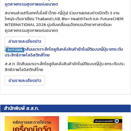
สมาคมส่งเสริมเทคโนโลยี (ไทย-ญี่ปุ่น) ร่วมงานแถลงข่าวเปิดตัว 3 งาน
ใหญ่ระดับอาเซียน Thailand LAB, Bio+ HealthTech และ FutureCHEM
INTERNATIONAL 2026 มุ่งขับเคลื่อนนวัตกรรมวิทยาศาสตร์และ
อุตสาหกรรมสุขภาพแห่งอนาคต
อ่านรายละเอียดข่าว
31/7/2026
ส.ส.ท. จัดสัมมนาเจาะลึกโซลูชันคลังสินค้าอัตโนมัติแบบญี่ปุ่น ยกระดับประ
สิทธิภาพโลจิสติกส์ไทย
อ่านรายละเอียดข่าว
สำนักพิมพ์ ส.ส.ท.