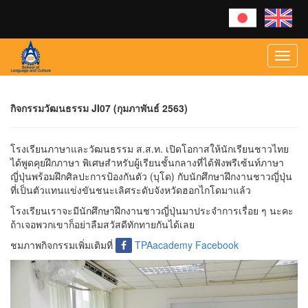
Toggl
navig
กิจกรรมวัฒนธรรม JI07 (กุมภาพันธ์ 2563)
โรงเรียนภาษาและวัฒนธรรม ส.ส.ท. เปิดโอกาสให้นักเรียนชาวไทย
ได้พูดคุยฝึกภาษา พิเศษสำหรับผู้เรียนชั้นกลางที่ได้ฟังพรีเซ้นท์ภาษา
ญี่ปุ่นพร้อมฝึกศิลปะการป้องกันตัว (บุโด) กับนักศึกษาฝึกงานชาวญี่ปุ่น
ที่เป็นตัวแทนแข่งขันชนะเลิศระดับจังหวัดฮอกไกโดมาแล้ว
โรงเรียนเราจะมีนักศึกษาฝึกงานชาวญี่ปุ่นมาประจำการเรื่อย ๆ นะคะ
ถ้าเจอพวกเขาก็อย่าลืมสวัสดีทักทายกันได้เลย
ชมภาพกิจกรรมเพิ่มเติมที่
TPAacademy Facebook