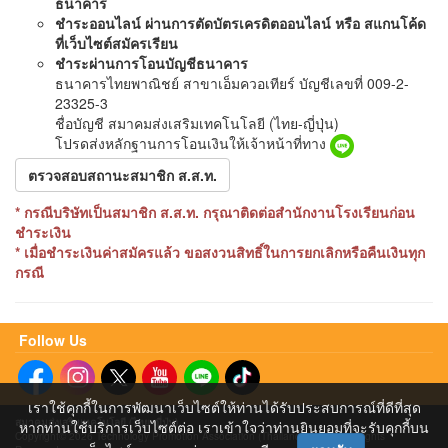
ธนาคาร
ชำระออนไลน์ ผ่านการตัดบัตรเครดิตออนไลน์ หรือ สแกนโค้ด
ที่เว็บไซต์สมัครเรียน
ชำระผ่านการโอนบัญชีธนาคาร
ธนาคารไทยพาณิชย์ สาขาเอ็มควอเทียร์ บัญชีเลขที่ 009-2-
23325-3
ชื่อบัญชี สมาคมส่งเสริมเทคโนโลยี (ไทย-ญี่ปุ่น)
โปรดส่งหลักฐานการโอนเงินให้เจ้าหน้าที่ทาง
ตรวจสอบสถานะสมาชิก ส.ส.ท.
* กรณีบริษัทเป็นสมาชิก ส.ส.ท. กรุณาติดต่อสำนักงานโรงเรียนก่อน
ชำระเงิน
* เมื่อชำระเงินค่าสมัครแล้ว ขอสงวนสิทธิ์ในการยกเลิกหรือคืนเงินทุก
กรณี
Follow Us
เราใช้คุกกี้ในการพัฒนาเว็บไซต์ให้ท่านได้รับประสบการณ์ที่ดีที่สุด
สมาคมส่งเสริมเทคโนโลยี (ไทย-ญี่ปุ่น)
หากท่านใช้บริการเว็บไซต์ต่อ เราเข้าใจว่าท่านยินยอมที่จะรับคุกกี้บน
Copyright© 2026
Technology Promotion Association (Thailand-Japan)
. All Rights