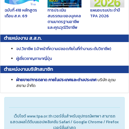
ฉบับที่ 418
หลักสูตร
การประเมิน
แผนอบรมประจำปี
เดือน ส.ค. 69
สมรรถนะของบุคคล
TPA 2026
ตามมาตรฐานอาชีพ
และคุณวุฒิวิชาชีพ
ตำแหน่งงาน ส.ส.ท.
จป.วิชาชีพ (เจ้าหน้าที่ความปลอดภัยในที่ทำงานระดับวิชาชีพ)
ผู้เชี่ยวชาญภาษาญี่ปุ่น
ตำแหน่งงานบริษัทสมาชิก
ฝ่ายขาย/การตลาด ภายในประเทศและต่างประเทศ
บริษัท อุดม
สยาม จํากัด
เว็ปไซต์ www.tpa.or.th เวอร์ชั่นสำหรับอุปกรณ์พกพา สามารถ
แสดงผลได้ดีบนแอปพลิเคชัน Safari / Google Chrome / Firefox
เวอร์ชั่นล่าสุด