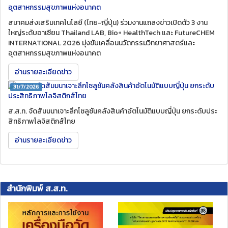
สมาคมส่งเสริมเทคโนโลยี (ไทย-ญี่ปุ่น) ร่วมงานแถลงข่าวเปิดตัว 3 งาน
ใหญ่ระดับอาเซียน Thailand LAB, Bio+ HealthTech และ FutureCHEM
INTERNATIONAL 2026 มุ่งขับเคลื่อนนวัตกรรมวิทยาศาสตร์และ
อุตสาหกรรมสุขภาพแห่งอนาคต
อ่านรายละเอียดข่าว
31/7/2026
ส.ส.ท. จัดสัมมนาเจาะลึกโซลูชันคลังสินค้าอัตโนมัติแบบญี่ปุ่น ยกระดับประ
สิทธิภาพโลจิสติกส์ไทย
อ่านรายละเอียดข่าว
สำนักพิมพ์ ส.ส.ท.