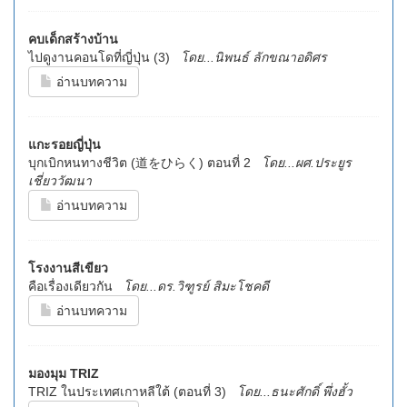
คบเด็กสร้างบ้าน
ไปดูงานคอนโดที่ญี่ปุ่น (3)
โดย...นิพนธ์ ลักขณาอดิศร
อ่านบทความ
แกะรอยญี่ปุ่น
บุกเบิกหนทางชีวิต (道をひらく) ตอนที่ 2
โดย...ผศ.ประยูร
เชี่ยววัฒนา
อ่านบทความ
โรงงานสีเขียว
คือเรื่องเดียวกัน
โดย...ดร.วิฑูรย์ สิมะโชคดี
อ่านบทความ
มองมุม TRIZ
TRIZ ในประเทศเกาหลีใต้ (ตอนที่ 3)
โดย...ธนะศักดิ์ พึ่งฮั้ว