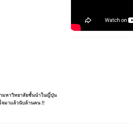
าวิทยาลัยชั้นนำในญี่ปุ่น
เร็จมาแล้วนับล้านคน !!