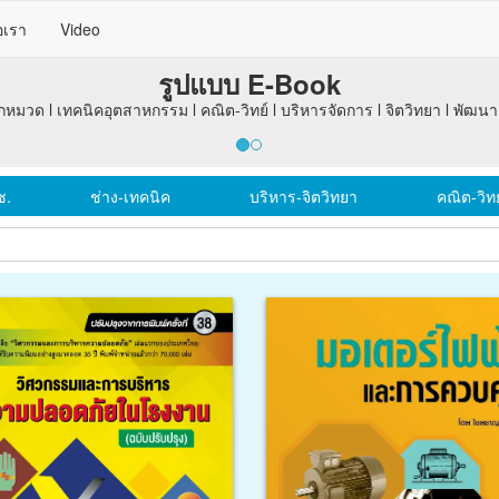
อเรา
Video
ช.
ช่าง-เทคนิค
บริหาร-จิตวิทยา
คณิต-วิทย