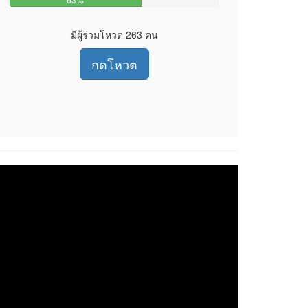
มีผู้ร่วมโหวต 263 คน
กดโหวต