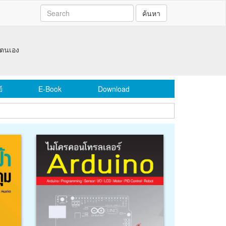
ค้นหา
รับจ้างผลิตงานพิมพ์ครบวงจร PRIN
หนังสือ-ตำรา l หนังสือที่ระลึก l รายงานประจำปี l วาร
์
E-Book
Download