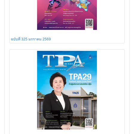
ฉบับที่ 325 มกราคม 2569