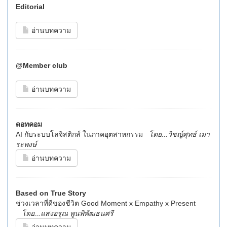
Editorial
อ่านบทความ
@Member club
อ่านบทความ
ดอทคอม
AI กับระบบโลจิสติกส์ ในภาคอุตสาหกรรม
โดย...วิชญ์ศุทธ์ เมา
ระพงษ์
อ่านบทความ
Based on True Story
ช่วงเวลาที่ดีของชีวิต Good Moment x Empathy x Present
โดย...แสงอรุณ พูนพิพัฒธนศรี
อ่านบทความ