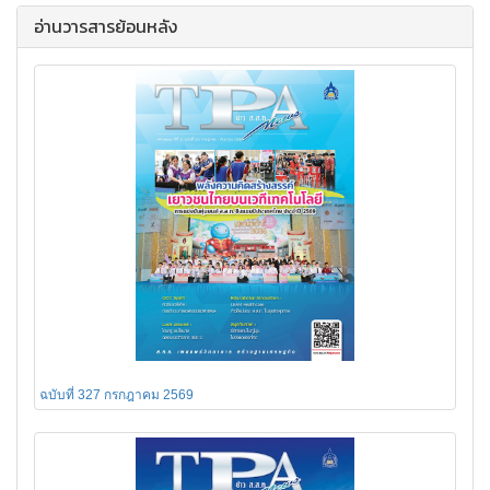
อ่านวารสารย้อนหลัง
ฉบับที่ 327 กรกฎาคม 2569