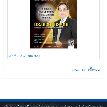
ฉบับที่ 322 เมษายน 2568
อ่านวารสารทั้งหมด
สมาคมส่งเสริมเทคโนโลยี (ไทย-ญี่ปุ่น)