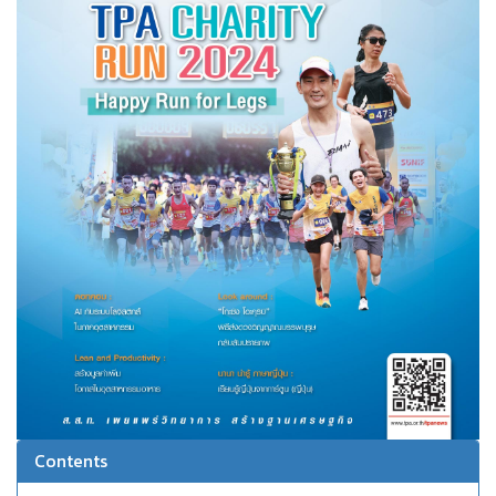
Contents